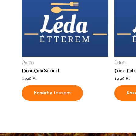
Üdítők
Üdítők
Coca-Cola Zero 1 l
Coca-Cola 
1390
Ft
1990
Ft
Kosárba teszem
Kos