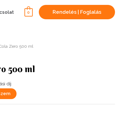
Rendelés | Foglalás
csolat
0
Cola Zero 500 ml
ro 500 ml
ási díj
szem