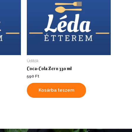
Üdítők
Coca-Cola Zero 330 ml
590
Ft
Kosárba teszem