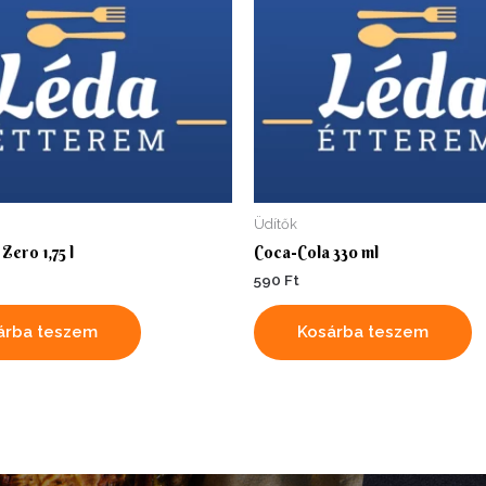
Üdítők
Zero 1,75 l
Coca-Cola 330 ml
590
Ft
árba teszem
Kosárba teszem