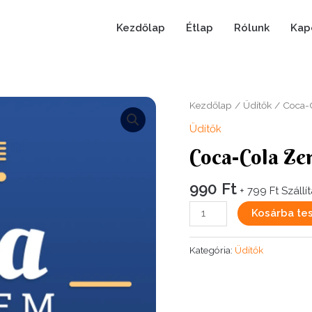
Kezdőlap
Étlap
Rólunk
Kap
Kezdőlap
/
Üdítők
/ Coca-
Üdítők
Coca-Cola Ze
990
Ft
+ 799 Ft Szállít
Coca-
Kosárba te
Cola
Zero
Kategória:
Üdítők
500
ml
mennyiség