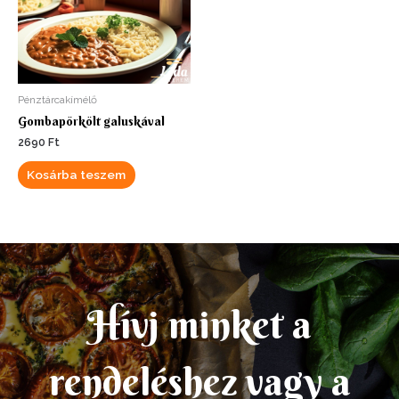
Pénztárcakímélő
Gombapörkölt galuskával
2690
Ft
Kosárba teszem
Hívj minket a
rendeléshez vagy a