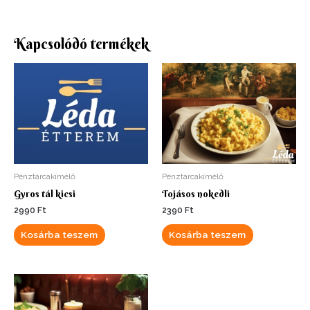
Kapcsolódó termékek
Pénztárcakímélő
Pénztárcakímélő
Gyros tál kicsi
Tojásos nokedli
2990
Ft
2390
Ft
Kosárba teszem
Kosárba teszem