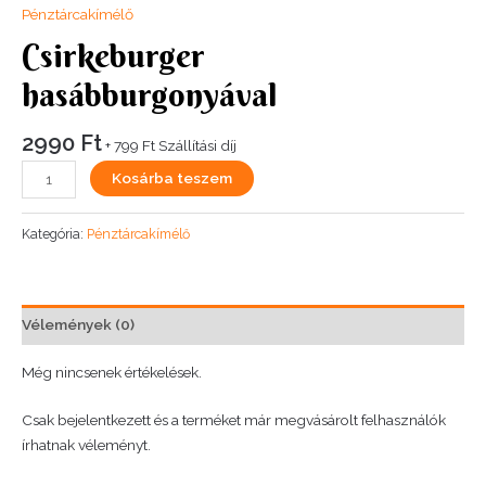
Pénztárcakímélő
Csirkeburger
hasábburgonyával
2990
Ft
+ 799 Ft Szállítási díj
Csirkeburger
Kosárba teszem
hasábburgonyával
mennyiség
Kategória:
Pénztárcakímélő
Vélemények (0)
Még nincsenek értékelések.
Csak bejelentkezett és a terméket már megvásárolt felhasználók
írhatnak véleményt.