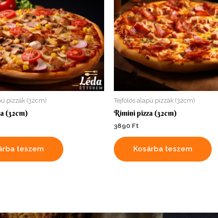
apú pizzák (32cm)
Tejfölös alapú pizzák (32cm)
a (32cm)
Rimini pizza (32cm)
3890
Ft
árba teszem
Kosárba teszem