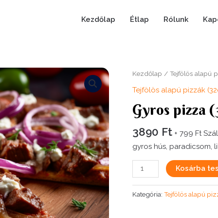
Kezdőlap
Étlap
Rólunk
Kap
Kezdőlap
/
Tejfölös alapú 
Tejfölös alapú pizzák (3
Gyros pizza 
3890
Ft
+ 799 Ft Száll
gyros hús, paradicsom, 
Gyros
Kosárba te
pizza
(32cm)
Kategória:
Tejfölös alapú pi
mennyiség