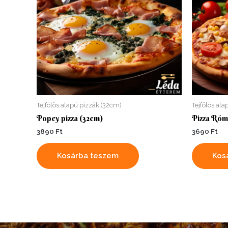
Tejfölös alapú pizzák (32cm)
Tejfölös al
Popey pizza (32cm)
Pizza Róm
3890
Ft
3690
Ft
Kosárba teszem
Kos