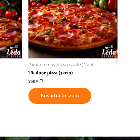
Paradicsomos alapú pizzák (32cm)
Piedone pizza (32cm)
3590
Ft
Kosárba teszem