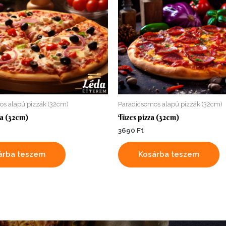
os alapú pizzák (32cm)
Paradicsomos alapú pizzák (32cm)
a (32cm)
Tüzes pizza (32cm)
3690
Ft
árba teszem
Kosárba teszem