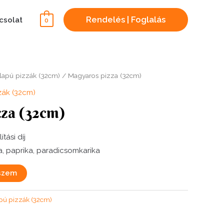
Rendelés | Foglalás
csolat
0
lapú pizzák (32cm)
/ Magyaros pizza (32cm)
zák (32cm)
za (32cm)
ítási díj
a, paprika, paradicsomkarika
szem
pú pizzák (32cm)