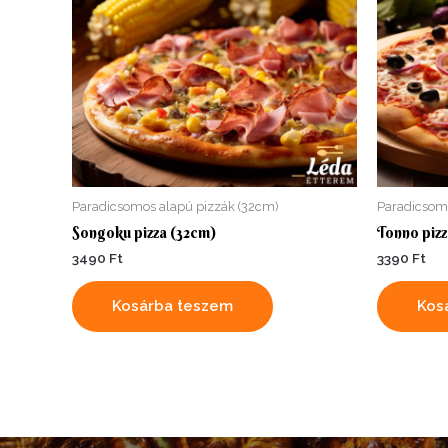
Paradicsomos alapú pizzák (32cm)
Paradicsom
Songoku pizza (32cm)
Tonno pizz
3490
Ft
3390
Ft
Kosárba teszem
Kos