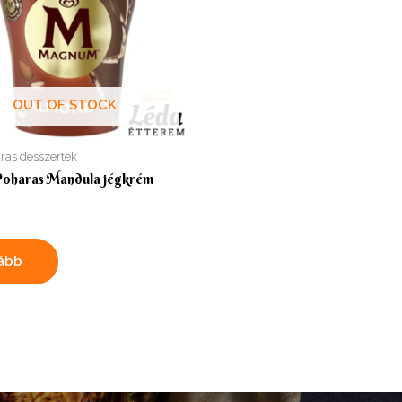
OUT OF STOCK
ras desszertek
oharas Mandula jégkrém
ább