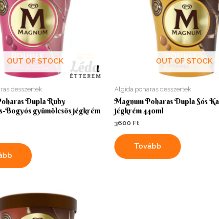
OUT OF STOCK
OUT OF STOCK
ras desszertek
Algida poharas desszertek
oharas Dupla Ruby
Magnum Poharas Dupla Sós Ka
s-Bogyós gyümölcsös jégkrém
jégkrém 440ml
3600
Ft
Tovább
ább