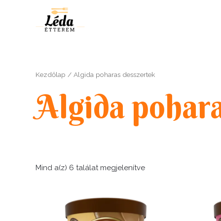
Skip
to
content
Kezdőlap
/ Algida poharas desszertek
Algida pohara
Mind a(z) 6 találat megjelenítve