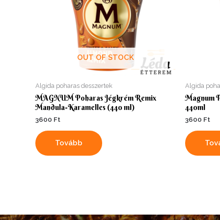
OUT OF STOCK
Algida poharas desszertek
Algida poha
MAGNUM Poharas Jégkrém Remix
Magnum P
Mandula-Karamelles (440 ml)
440ml
3600
Ft
3600
Ft
Tovább
Tov