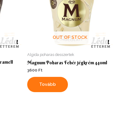
OUT OF STOCK
Algida poharas desszertek
ramell
Magnum Poharas Fehér jégkrém 440ml
3600
Ft
Tovább