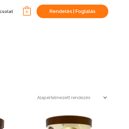
Rendelés | Foglalás
csolat
0