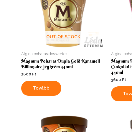
OUT OF STOCK
Algida poharas desszertek
Algida poha
Magnum Poharas Dupla Gold Karamell
Magnum P
Billionaire jégkrém 440ml
Csokoládé
440ml
3600
Ft
3600
Ft
Tovább
Tov