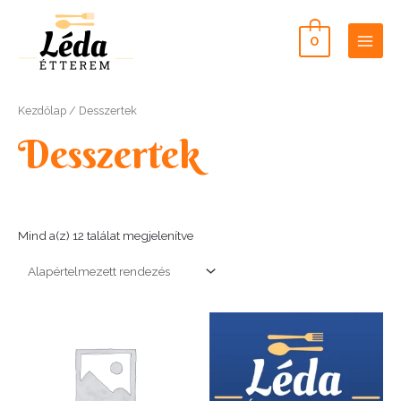
Skip
to
0
content
Main
Men
Kezdőlap
/ Desszertek
Desszertek
Mind a(z) 12 találat megjelenítve