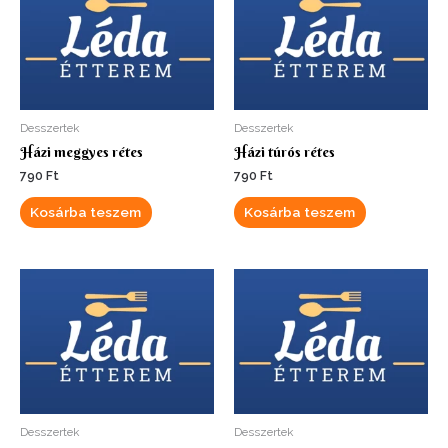
Desszertek
Desszertek
Házi meggyes rétes
Házi túrós rétes
790
Ft
790
Ft
Kosárba teszem
Kosárba teszem
Desszertek
Desszertek