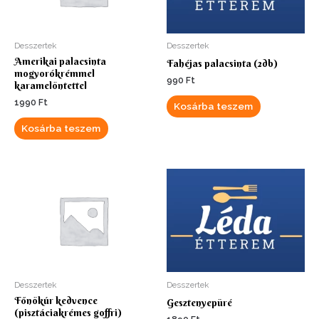
Desszertek
Desszertek
Amerikai palacsinta
Fahéjas palacsinta (2db)
mogyorókrémmel
990
Ft
karamelöntettel
1990
Ft
Kosárba teszem
Kosárba teszem
Desszertek
Desszertek
Főnökúr kedvence
Gesztenyepüré
(pisztáciakrémes goffri)