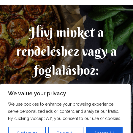
Hívj minket a
rendeléshez vagy a
foglaláshoz:
We value your privacy
+36 30/649-0495
We use cookies to enhance your browsing experience,
serve personalized ads or content, and analyze our traffic.
By clicking "Accept All", you consent to our use of cookies.
Copyright © 2026 Léda Étterem | Tervezte:
Niceweb